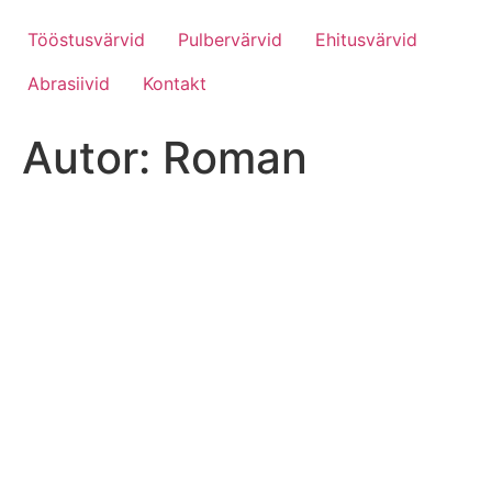
Liigu
sisu
Tööstusvärvid
Pulbervärvid
Ehitusvärvid
juurde
Abrasiivid
Kontakt
Autor:
Roman